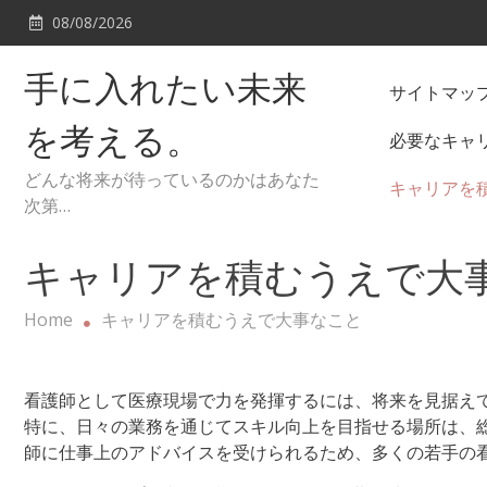
Skip
08/08/2026
to
content
手に入れたい未来
サイトマッ
を考える。
必要なキャ
どんな将来が待っているのかはあなた
キャリアを
次第…
キャリアを積むうえで大
Home
キャリアを積むうえで大事なこと
看護師として医療現場で力を発揮するには、将来を見据え
特に、日々の業務を通じてスキル向上を目指せる場所は、
師に仕事上のアドバイスを受けられるため、多くの若手の